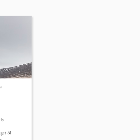
a
ls
get öl
om