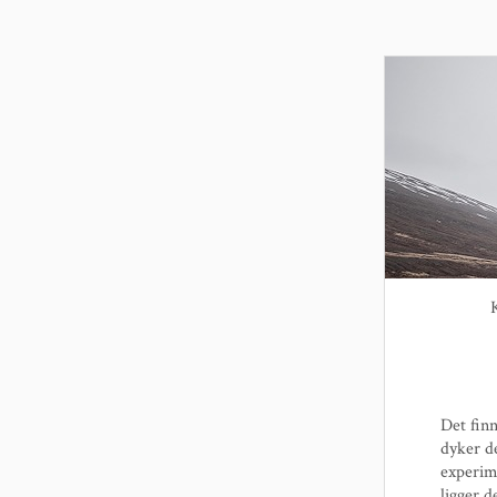
Det finn
dyker de
experim
ligger d