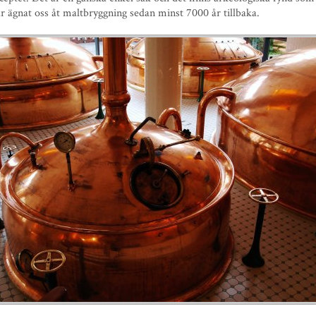
ar ägnat oss åt maltbryggning sedan minst 7000 år tillbaka.