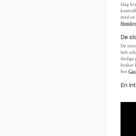
Idag bry
kontroll
med en 
Hembry
De st
De stor
helt och
färdiga
brukar 
hos
Cas
En in