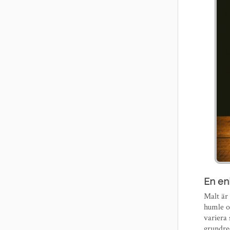
En en
Malt är 
humle oc
variera 
grundre