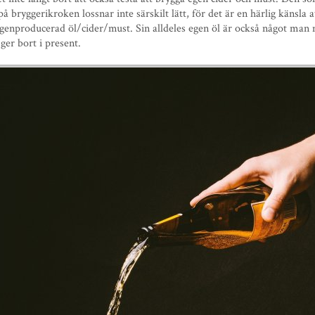
på bryggerikroken lossnar inte särskilt lätt, för det är en härlig känsla a
egenproducerad öl/cider/must. Sin alldeles egen öl är också något man
 ger bort i present.