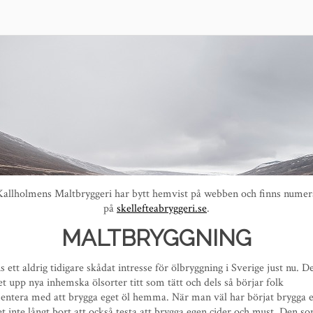
Kallholmens Maltbryggeri har bytt hemvist på webben och finns numer
på
skellefteabryggeri.se
.
MALTBRYGGNING
s ett aldrig tidigare skådat intresse för ölbryggning i Sverige just nu. De
t upp nya inhemska ölsorter titt som tätt och dels så börjar folk
entera med att brygga eget öl hemma. När man väl har börjat brygga e
et inte långt bort att också testa att brygga egen cider och must. Den s