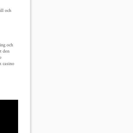
ill och
ing och
tt den
e
m casino