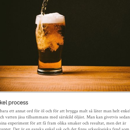
kel process
bara ett annat ord för öl och för att brygga malt så låter man helt enke
h vatten jäsa tillsammans med särskild öljäst. Man kan givetvis sedan 
sina experiment för att få fram olika smaker och resultat, men det är
ceptet. Det är en ganska enkel sak och det finns arkeologiska fynd som