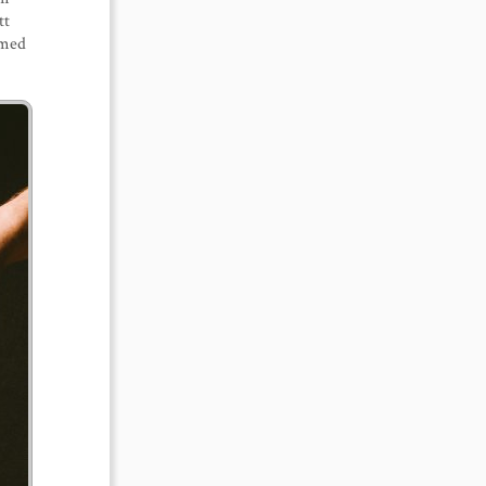
tt
 med