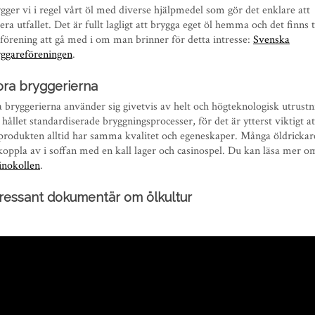
gger vi i regel vårt öl med diverse hjälpmedel som gör det enklare att
era utfallet. Det är fullt lagligt att brygga eget öl hemma och det finns t
förening att gå med i om man brinner för detta intresse:
Svenska
ggareföreningen
.
ora bryggerierna
a bryggerierna använder sig givetvis av helt och högteknologisk utrustn
 hållet standardiserade bryggningsprocesser, för det är ytterst viktigt a
 produkten alltid har samma kvalitet och egeneskaper. Många öldrickar
koppla av i soffan med en kall lager och casinospel. Du kan läsa mer o
inokollen
.
tressant dokumentär om ölkultur