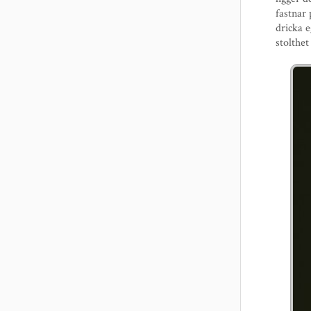
fastnar 
dricka 
stolthet